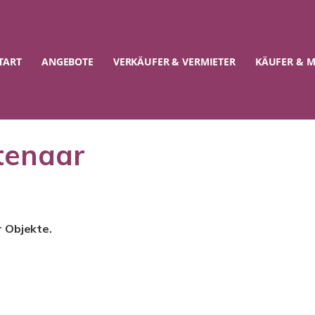
TART
ANGEBOTE
VERKÄUFER & VERMIETER
KÄUFER & M
tenaar
r Objekte.