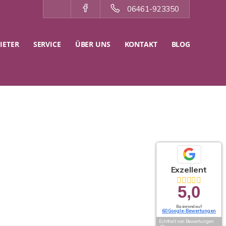
06461-923350
IETER
SERVICE
ÜBER UNS
KONTAKT
BLOG
Exzellent
5,0
Basierend auf
60 Google-Bewertungen
Echtheit von Bewertungen