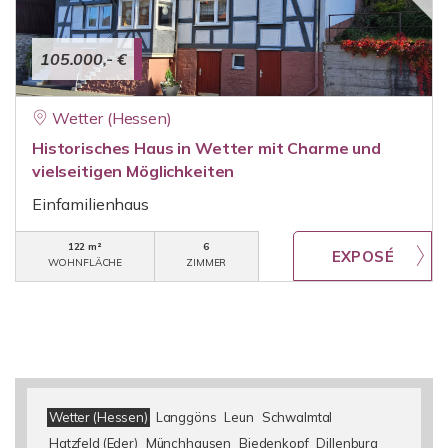
105.000,- €
Wetter (Hessen)
Historisches Haus in Wetter mit Charme und
vielseitigen Möglichkeiten
Einfamilienhaus
122 m²
6
WOHNFLÄCHE
ZIMMER
Wetter (Hessen)
Langgöns
Leun
Schwalmtal
Hatzfeld (Eder)
Münchhausen
Biedenkopf
Dillenburg