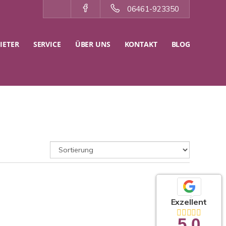
06461-923350
IETER
SERVICE
ÜBER UNS
KONTAKT
BLOG
Exzellent
5,0