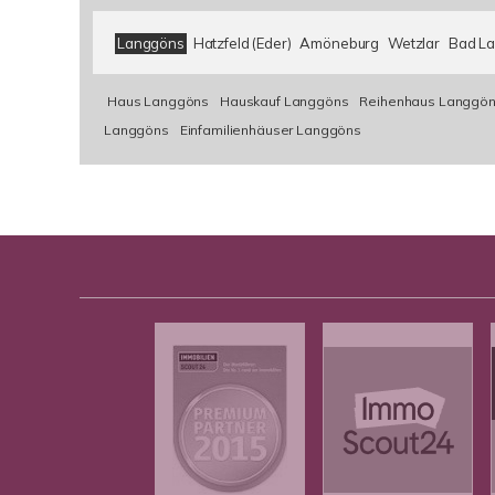
Langgöns
Hatzfeld (Eder)
Amöneburg
Wetzlar
Bad L
Haus Langgöns
Hauskauf Langgöns
Reihenhaus Langgö
Langgöns
Einfamilienhäuser Langgöns