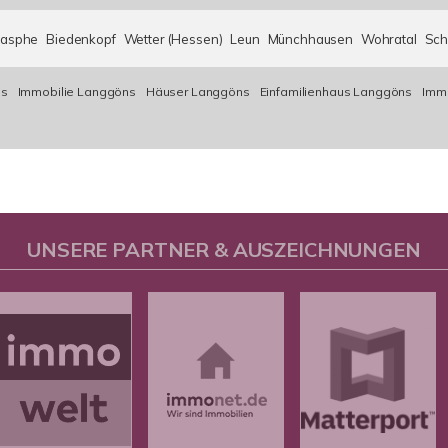
aasphe
Biedenkopf
Wetter (Hessen)
Leun
Münchhausen
Wohratal
Sch
ns
Immobilie Langgöns
Häuser Langgöns
Einfamilienhaus Langgöns
Immo
UNSERE PARTNER & AUSZEICHNUNGEN