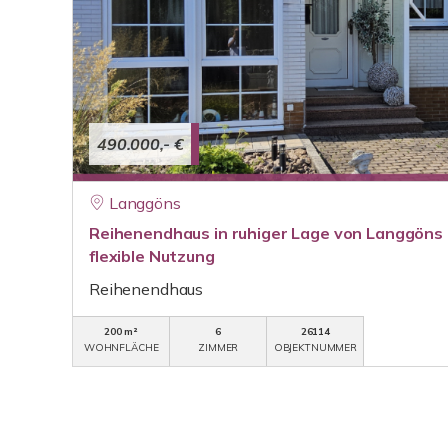
490.000,- €
Langgöns
Reihenendhaus in ruhiger Lage von Langgöns 
flexible Nutzung
Reihenendhaus
200 m²
6
26114
WOHNFLÄCHE
ZIMMER
OBJEKTNUMMER