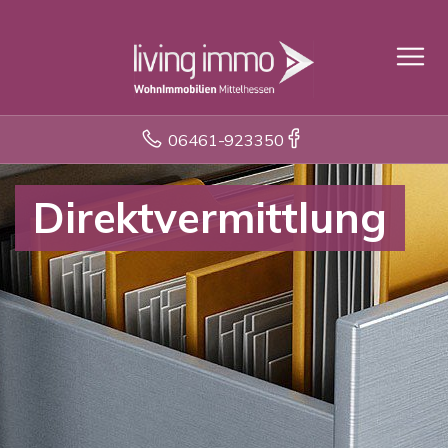
06461-923350
Direktvermittlung