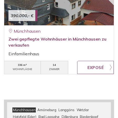
390.000,- €
Münchhausen
Zwei gepflegte Wohnhäuser in Münchhausen zu
verkaufen
Einfamilienhaus
336 m²
14
WOHNFLÄCHE
ZIMMER
Münchhausen
Amöneburg
Langgöns
Wetzlar
Hatzfeld (Eder)
Bad Laasphe
Dillenburg
Biedenkopf