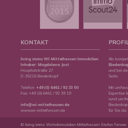
KONTAKT
PROFI
living immo WI-Mittelhessen
Immobilien
Als kompe
Inhaber: Magdalena Jost
Biedenko
Hospitalstraße 27
und bei de
D-35216 Biedenkopf
Seite.
Telefon:
+49 (0) 6461 / 92 33 50
Mit umfas
Fax: +49 (0) 6461 / 92 39 19
Expertise 
rund um Ih
info@wi-mittelhessen.de
Biedenkopf
www.wi-mittelhessen.de
für Sie da.
© living immo WohnImmobilien Mittelhessen Stefan Fenner