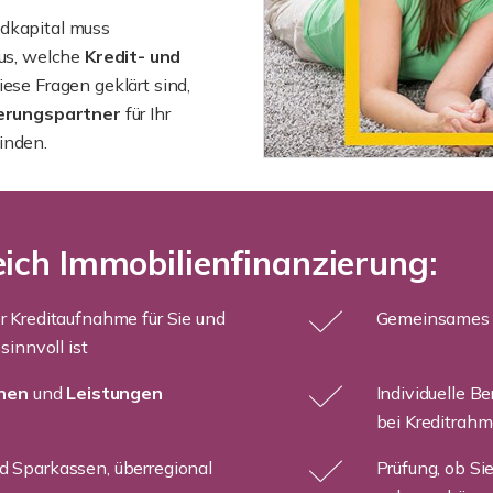
dkapital muss
us, welche
Kredit- und
iese Fragen geklärt sind,
erungspartner
für Ihr
inden.
ich Immobilienfinanzierung:
r Kreditaufnahme für Sie und
Gemeinsames E
innvoll ist
onen
und
Leistungen
Individuelle B
bei Kreditrahme
 Sparkassen, überregional
Prüfung, ob Si