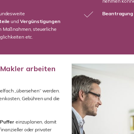
nehmen könn
 bundesweite
Beantragun
teile
und
Vergünstigungen
hen Maßnahmen, steuerliche
lichkeiten etc.
 Makler arbeiten
vielfach „übersehen“ werden.
enkosten, Gebühren und die
 Puffer
einzuplanen, damit
inanzieller oder privater