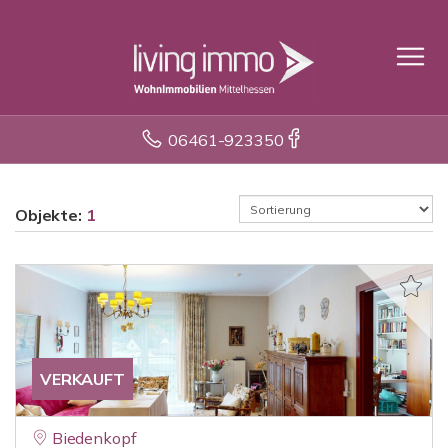
06461-923350
Objekte:
1
VERKAUFT
Biedenkopf