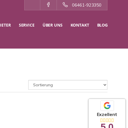
06461-923350
IETER
SERVICE
ÜBER UNS
KONTAKT
BLOG
Exzellent
5,0