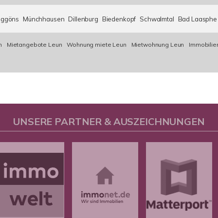
nggöns
Münchhausen
Dillenburg
Biedenkopf
Schwalmtal
Bad Laasphe
n
Mietangebote Leun
Wohnung miete Leun
Mietwohnung Leun
Immobilie
UNSERE PARTNER & AUSZEICHNUNGEN