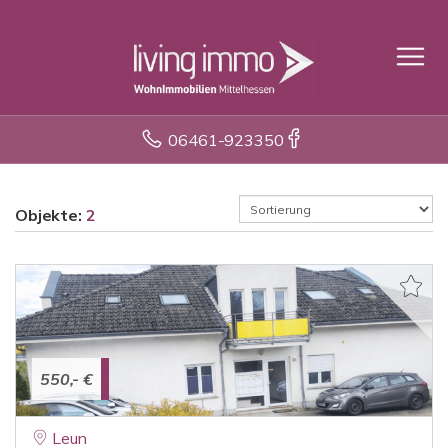
06461-923350
Objekte:
2
550,- €
Leun