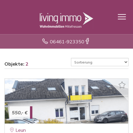
06461-923350
Objekte:
2
550,- €
Leun