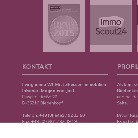
KONTAKT
PROFI
living immo WI-Mittelhessen
Immobilien
Als kompe
Inhaber: Magdalena Jost
Biedenko
Hospitalstraße 27
und bei de
D-35216 Biedenkopf
Seite.
Telefon:
+49 (0) 6461 / 92 33 50
Mit umfas
Fax: +49 (0) 6461 / 92 39 19
Expertise 
rund um Ih
info@wi-mittelhessen.de
Biedenkopf