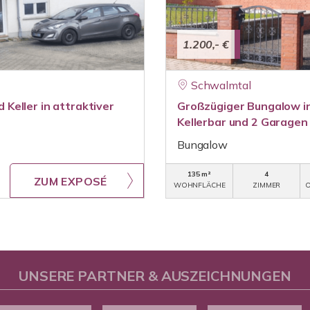
1.200,- €
Schwalmtal
Keller in attraktiver
Großzügiger Bungalow in
Kellerbar und 2 Garagen
Bungalow
135 m²
4
ZUM EXPOSÉ
WOHNFLÄCHE
ZIMMER
O
UNSERE PARTNER & AUSZEICHNUNGEN