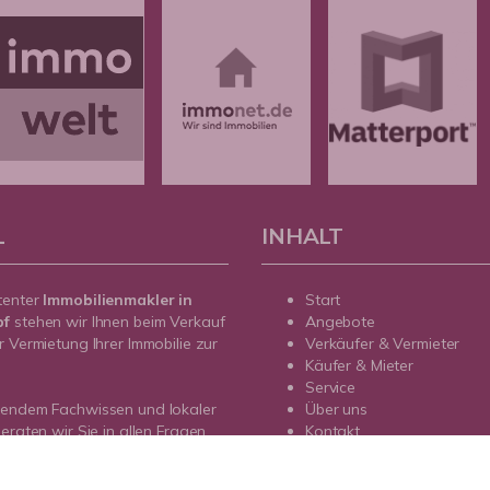
L
INHALT
tenter
Immobilienmakler in
Start
pf
stehen wir Ihnen beim Verkauf
Angebote
r Vermietung Ihrer Immobilie zur
Verkäufer & Vermieter
Käufer & Mieter
Service
sendem Fachwissen und lokaler
Über uns
beraten wir Sie in allen Fragen
Kontakt
r Haus oder Ihre Wohnung in
Blog
. Sprechen Sie uns an - wir sind