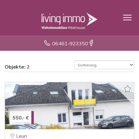
06461-923350
Objekte:
2
550,- €
Leun