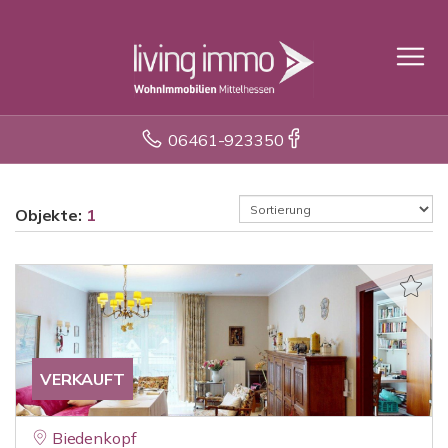
06461-923350
Objekte:
1
VERKAUFT
Biedenkopf