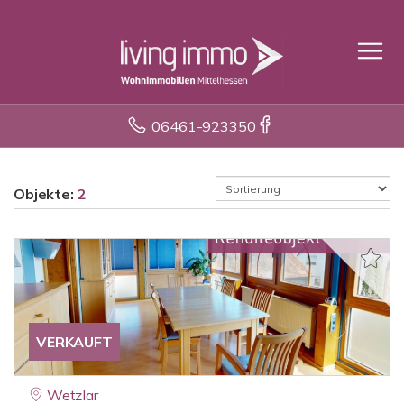
06461-923350
Objekte:
2
VERKAUFT
Wetzlar