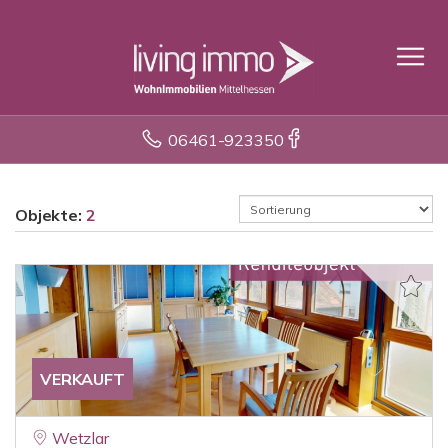
06461-923350
Objekte:
2
VERKAUFT
Wetzlar