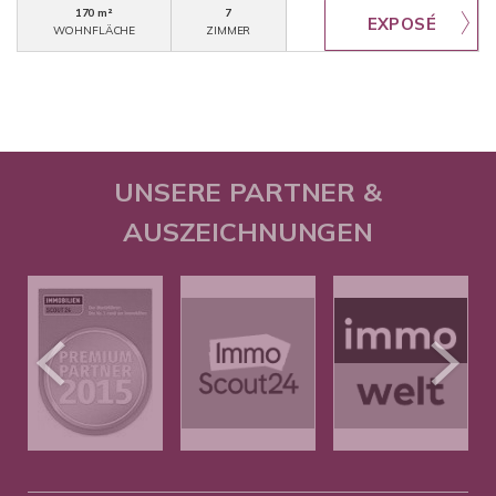
170 m²
7
WOHNFLÄCHE
ZIMMER
UNSERE PARTNER &
AUSZEICHNUNGEN