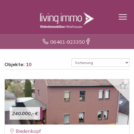
06461-923350
Objekte:
10
240.000,- €
Biedenkopf