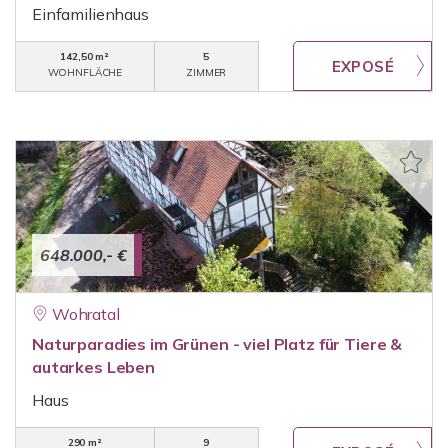
Einfamilienhaus
142,50 m²
5
WOHNFLÄCHE
ZIMMER
648.000,- €
Wohratal
Naturparadies im Grünen - viel Platz für Tiere &
autarkes Leben
Haus
290 m²
9