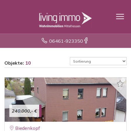
06461-923350
Objekte:
10
240.000,- €
Biedenkopf