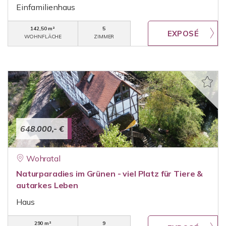
Einfamilienhaus
142,50 m²
5
WOHNFLÄCHE
ZIMMER
648.000,- €
Wohratal
Naturparadies im Grünen - viel Platz für Tiere &
autarkes Leben
Haus
290 m²
9