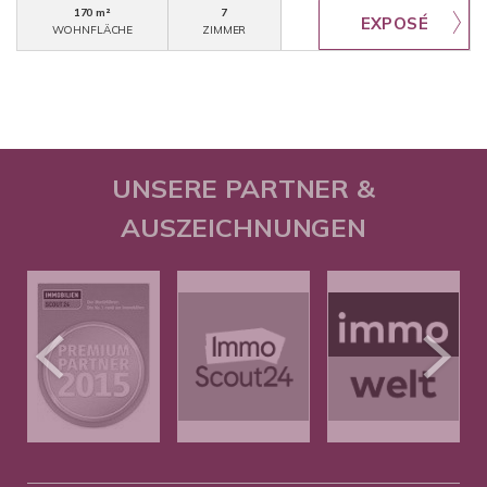
170 m²
7
WOHNFLÄCHE
ZIMMER
UNSERE PARTNER &
AUSZEICHNUNGEN