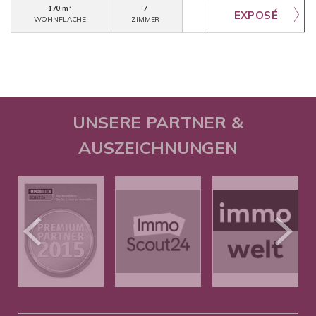
170 m²
7
WOHNFLÄCHE
ZIMMER
UNSERE PARTNER &
AUSZEICHNUNGEN