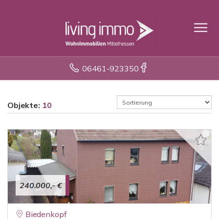
06461-923350
Objekte:
10
240.000,- €
Biedenkopf