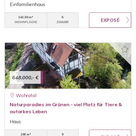
Einfamilienhaus
142,50 m²
5
WOHNFLÄCHE
ZIMMER
648.000,- €
Wohratal
Naturparadies im Grünen - viel Platz für Tiere &
autarkes Leben
Haus
290 m²
9