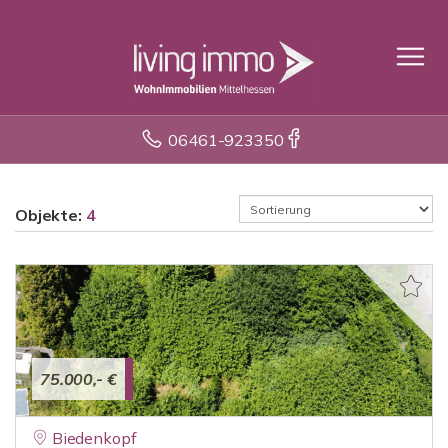
06461-923350
Objekte:
4
75.000,- €
Biedenkopf