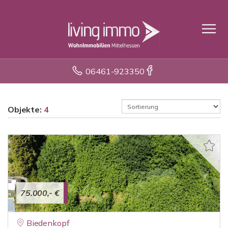
06461-923350
Objekte:
4
75.000,- €
Biedenkopf