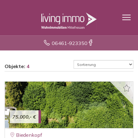
06461-923350
Objekte:
4
75.000,- €
Biedenkopf