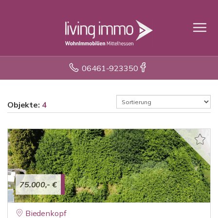
06461-923350
Objekte:
4
75.000,- €
Biedenkopf