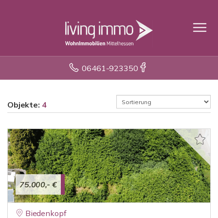
06461-923350
Objekte:
4
75.000,- €
Biedenkopf