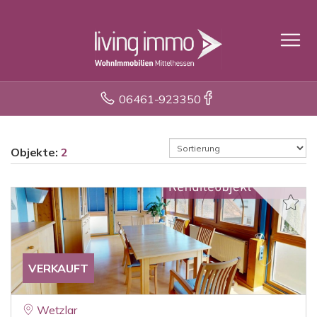
06461-923350
Objekte:
2
VERKAUFT
Wetzlar