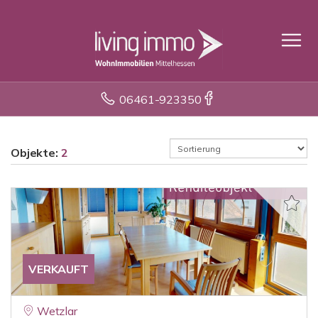
06461-923350
Objekte:
2
VERKAUFT
Wetzlar