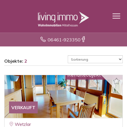
06461-923350
Objekte:
2
VERKAUFT
Wetzlar