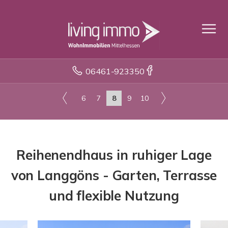
06461-923350
6
7
8
9
10
Reihenendhaus in ruhiger Lage
von Langgöns - Garten, Terrasse
und flexible Nutzung