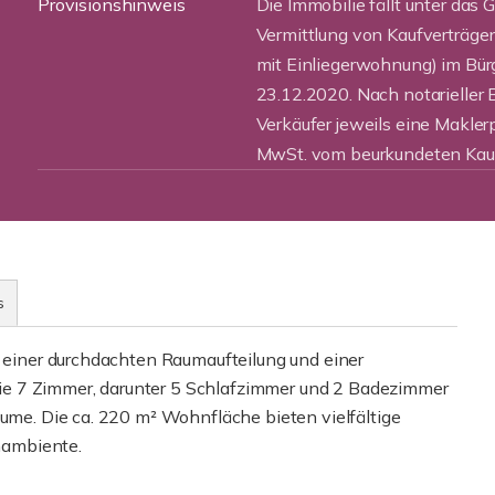
Provisionshinweis
Die Immobilie fällt unter das 
Vermittlung von Kaufverträge
mit Einliegerwohnung) im Bü
23.12.2020. Nach notarieller 
Verkäufer jeweils eine Makler
MwSt. vom beurkundeten Kauf
s
, einer durchdachten Raumaufteilung und einer
e 7 Zimmer, darunter 5 Schlafzimmer und 2 Badezimmer
äume. Die ca. 220 m² Wohnfläche bieten vielfältige
nambiente.