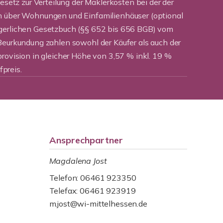
Gesetz zur Verteilung der Maklerkosten bei der der
n über Wohnungen und Einfamilienhäuser (optional
rgerlichen Gesetzbuch (§§ 652 bis 656 BGB) vom
Beurkundung zahlen sowohl der Käufer als auch der
provision in gleicher Höhe von 3,57 % inkl. 19 %
preis.
Ansprechpartner
Magdalena Jost
Telefon: 06461 923350
Telefax: 06461 923919
m.jost@wi-mittelhessen.de