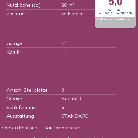
5,0
Nutzfläche (ca.)
80 m²
Basierend auf
Zustand
vollsaniert
60 Google-Bewertungen
Echtheit von Bewertungen
Garage
Kamin
Anzahl Stellplätze
3
Garage
Anzahl 3
Schlafzimmer
5
Ausstattung
STANDARD
undeten Kaufpreis - Käuferprovision