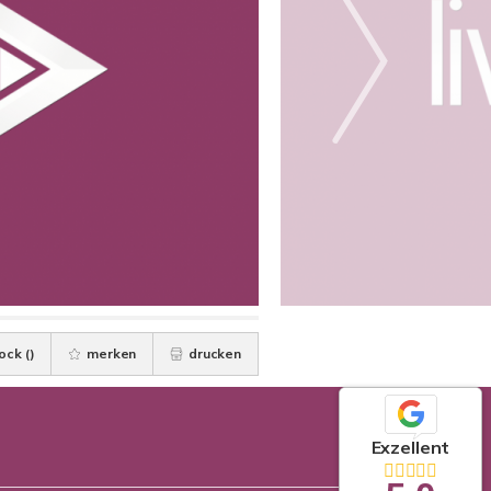
ock (
)
merken
drucken
Exzellent