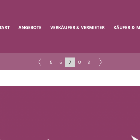
TART
ANGEBOTE
VERKÄUFER & VERMIETER
KÄUFER & M
5
6
7
8
9