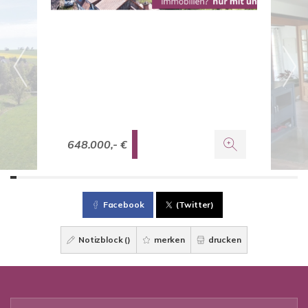
648.000,- €
Facebook
(Twitter)
Notizblock (
)
merken
drucken