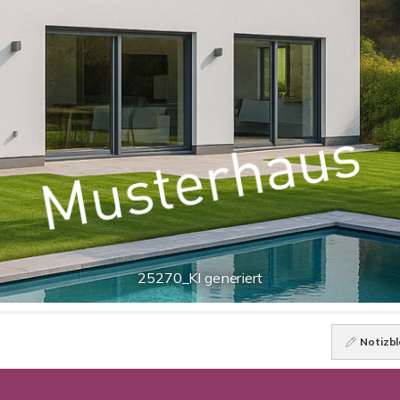
25270_KI generiert
Notizbl