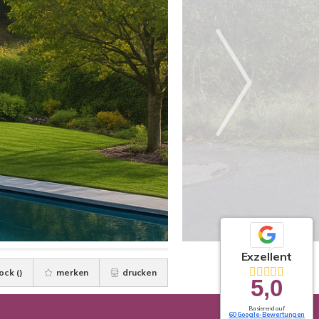
Exzellent
ock (
)
merken
drucken
5,0
Basierend auf
60 Google-Bewertungen