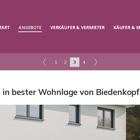
TART
ANGEBOTE
VERKÄUFER & VERMIETER
KÄUFER & M
1
2
3
4
 in bester Wohnlage von Biedenkopf