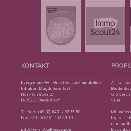
KONTAKT
PROFI
living immo WI-Mittelhessen
Immobilien
Als kompe
Inhaber: Magdalena Jost
Biedenko
Hospitalstraße 27
und bei de
D-35216 Biedenkopf
Seite.
Telefon:
+49 (0) 6461 / 92 33 50
Mit umfas
Fax: +49 (0) 6461 / 92 39 19
Expertise 
rund um Ih
info@wi-mittelhessen.de
Biedenkopf