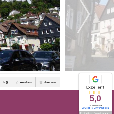
ock (
)
merken
drucken
Exzellent
5,0
Basierend auf
60 Google-Bewertungen
Echtheit von Bewertungen