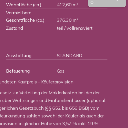
Wohnfläche (ca.)
412,60 m²
Vermietbare
Gesamtfläche (ca.)
376,30 m²
Zustand
teil / vollrenoviert
Ausstattung
STANDARD
Befeuerung
Gas
undeten Kaufpreis - Käuferprovision
Gesetz zur Verteilung der Maklerkosten bei der der
n über Wohnungen und Einfamilienhäuser (optional
rgerlichen Gesetzbuch (§§ 652 bis 656 BGB) vom
Beurkundung zahlen sowohl der Käufer als auch der
provision in gleicher Höhe von 3,57 % inkl. 19 %