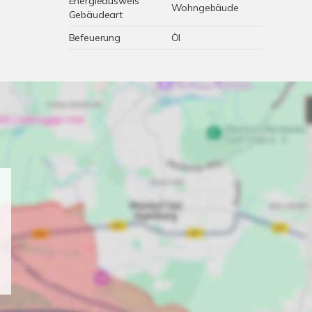
Energieausweis
Wohngebäude
Gebäudeart
Befeuerung
Öl