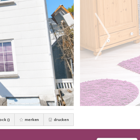
ock (
)
merken
drucken