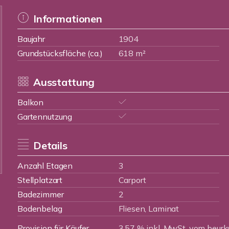
Informationen
Baujahr
1904
Grundstücksfläche (ca.)
618 m²
Ausstattung
Balkon
Gartennutzung
Details
Anzahl Etagen
3
Stellplatzart
Carport
Badezimmer
2
Bodenbelag
Fliesen, Laminat
Provision für Käufer
3,57 % inkl. MwSt. vom beurk