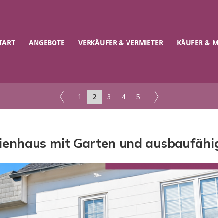
TART
ANGEBOTE
VERKÄUFER & VERMIETER
KÄUFER & M
1
2
3
4
5
lienhaus mit Garten und ausbaufäh