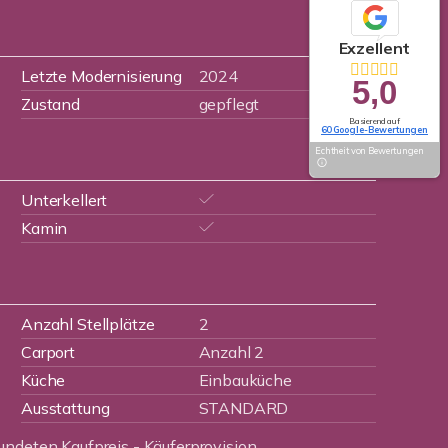
Exzellent
Letzte Modernisierung
2024
5,0
Zustand
gepflegt
Basierend auf
60 Google-Bewertungen
Echtheit von Bewertungen
Unterkellert
Kamin
Anzahl Stellplätze
2
Carport
Anzahl 2
Küche
Einbauküche
Ausstattung
STANDARD
undeten Kaufpreis - Käuferprovision