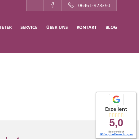
06461-923350
IETER
SERVICE
ÜBER UNS
KONTAKT
BLOG
Exzellent
5,0
Basierend auf
60 Google-Bewertungen