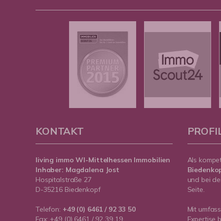
KONTAKT
PROFI
living immo WI-Mittelhessen
Immobilien
Als kompe
Inhaber: Magdalena Jost
Biedenko
Hospitalstraße 27
und bei de
D-35216 Biedenkopf
Seite.
Telefon:
+49 (0) 6461 / 92 33 50
Mit umfas
Fax: +49 (0) 6461 / 92 39 19
Expertise 