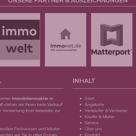
UNSERE PARTNER & AUSZEICHNUNGEN
L
INHALT
tenter
Immobilienmakler in
Start
pf
stehen wir Ihnen beim Verkauf
Angebote
r Vermietung Ihrer Immobilie zur
Verkäufer & Vermieter
Käufer & Mieter
Service
sendem Fachwissen und lokaler
Über uns
beraten wir Sie in allen Fragen
Kontakt