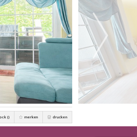
ock (
)
merken
drucken