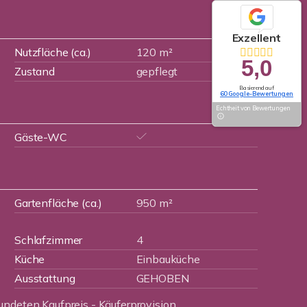
Exzellent
Nutzfläche (ca.)
120 m²
5,0
Zustand
gepflegt
Basierend auf
60 Google-Bewertungen
Echtheit von Bewertungen
Gäste-WC
Gartenfläche (ca.)
950 m²
Schlafzimmer
4
Küche
Einbauküche
Ausstattung
GEHOBEN
undeten Kaufpreis - Käuferprovision