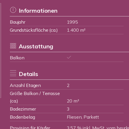
Informationen
Baujahr
1995
Grundstücksfläche (ca.)
1.400 m²
Ausstattung
Balkon
Details
Anzahl Etagen
2
Größe Balkon / Terrasse
(ca.)
20 m²
Badezimmer
3
Bodenbelag
Fliesen, Parkett
Provision für Käufer
3,57 % inkl. MwSt. vom beurk