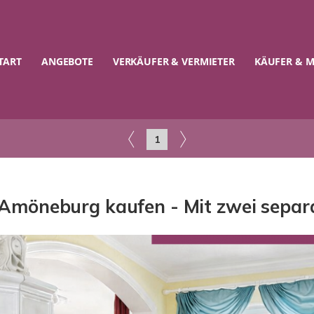
TART
ANGEBOTE
VERKÄUFER & VERMIETER
KÄUFER & M
1
n Amöneburg kaufen - Mit zwei separ