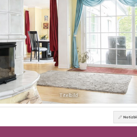
Titelbild
Notizbl