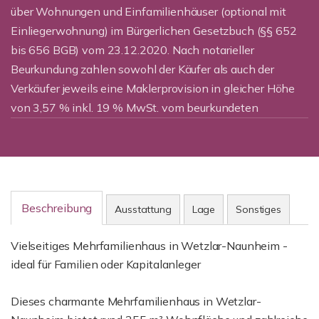
über Wohnungen und Einfamilienhäuser (optional mit
Einliegerwohnung) im Bürgerlichen Gesetzbuch (§§ 652
bis 656 BGB) vom 23.12.2020. Nach notarieller
Beurkundung zahlen sowohl der Käufer als auch der
Verkäufer jeweils eine Maklerprovision in gleicher Höhe
von 3,57 % inkl. 19 % MwSt. vom beurkundeten
Beschreibung
Ausstattung
Lage
Sonstiges
Vielseitiges Mehrfamilienhaus in Wetzlar-Naunheim -
ideal für Familien oder Kapitalanleger
Dieses charmante Mehrfamilienhaus in Wetzlar-