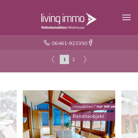
06461-923350
1
2