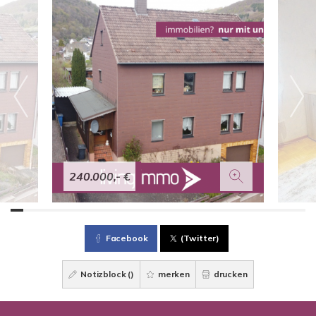
240.000,- €
Facebook
(Twitter)
Notizblock (
)
merken
drucken