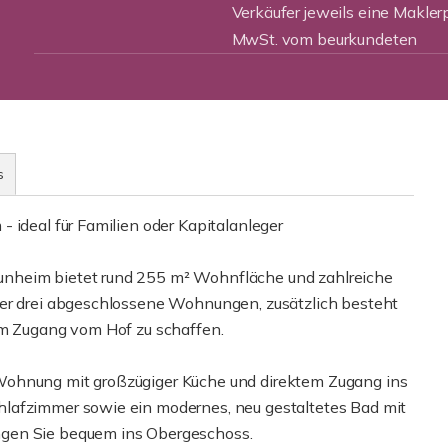
Verkäufer jeweils eine Makler
MwSt. vom beurkundeten
s
 ideal für Familien oder Kapitalanleger
unheim bietet rund 255 m² Wohnfläche und zahlreiche
ber drei abgeschlossene Wohnungen, zusätzlich besteht
em Zugang vom Hof zu schaffen.
Wohnung mit großzügiger Küche und direktem Zugang ins
lafzimmer sowie ein modernes, neu gestaltetes Bad mit
ngen Sie bequem ins Obergeschoss.