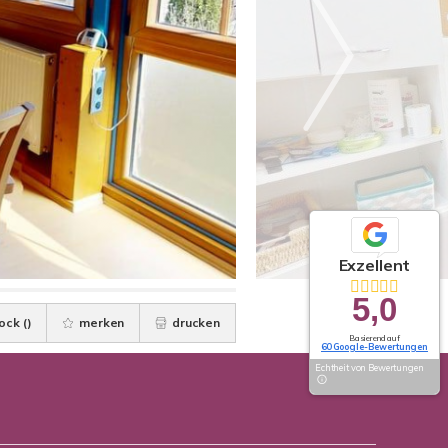
Exzellent
5,0
ock (
)
merken
drucken
Basierend auf
60 Google-Bewertungen
Echtheit von Bewertungen